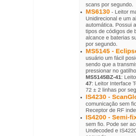
scans por segundo.
MS6130
- Leitor 
Unidirecional e um a
automática. Possui a
tipos de códigos de 
alcance e baterias s
por segundo.
MS5145 - Eclips
usuário um fácil pos
sendo que a transmi
pressionar no gatil
MS5145BZ-41
: Lei
47
: Leitor Interfac
72 ± 2 linhas por se
IS4230 - ScanGl
comunicação sem fio
Receptor de RF inde
IS4200 - Semi-fi
sem fio. Pode ser a
Undecoded e IS4220 