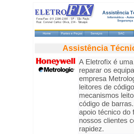
Assistência T
Informática - Aut
Segurança
Home
Partes e Peças
Serviços
SAC
Assistência Técni
A Eletrofix é uma
reparar os equip
empresa Metrolog
leitores de códig
mecanismos leito
código de barras
apoio técnico do
nossos clientes c
rapidez.