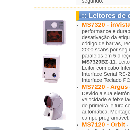
segundo.
:: Leitores de
MS7320 - inVist
performance e durab
desativação da etiq
código de barras, re
2000 scans por segun
paralelos em 5 direç
MS7320BZ-11
: Lei
Leitor com cabo Int
Interface Serial RS
Interface Teclado P
MS7220 - Argus
Devido a sua eletrô
velocidade e feixe l
de primeira leitura
automática. Montage
campo programável. 
MS7120 - Orbit
- 