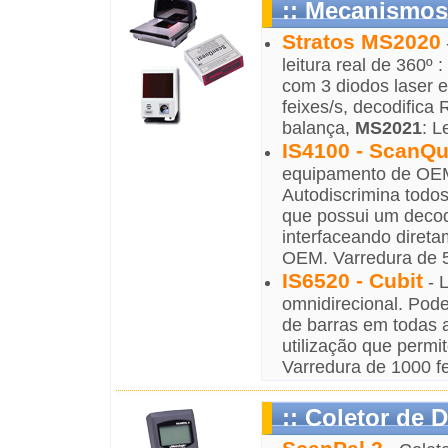
:: Mecanismos 
Stratos MS2020
leitura real de 360º 
com 3 diodos laser e
feixes/s, decodifica
balança,
MS2021
: L
IS4100 - ScanQu
equipamento de OEM
Autodiscrimina todo
que possui um decod
interfaceando diret
OEM. Varredura de 5
IS6520 - Cubit
- L
omnidirecional. Pode
de barras em todas 
utilização que permit
Varredura de 1000 f
:: Coletor de 