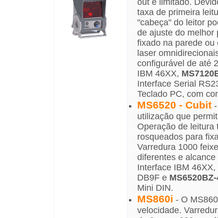
out é limitado. Devi
taxa de primeira lei
"cabeça" do leitor p
de ajuste do melhor 
fixado na parede ou 
laser omnidirecionai
configurável de até
IBM 46XX,
MS7120B
Interface Serial R
Teclado PC, com con
MS6520 - Cubit
-
utilização que permit
Operação de leitura 
rosqueados para fix
Varredura 1000 feixe
diferentes e alcanc
Interface IBM 46XX,
DB9F e
MS6520BZ-
Mini DIN.
MS860i
- O MS860 
velocidade. Varredu