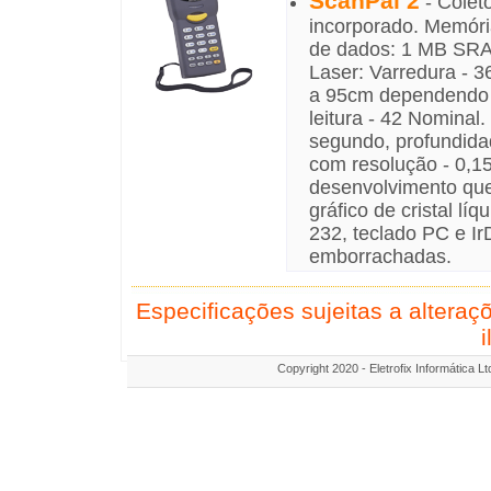
ScanPal 2
- Coleto
incorporado. Memór
de dados: 1 MB SRAM
Laser: Varredura - 
a 95cm dependendo d
leitura - 42 Nominal
segundo, profundida
com resolução - 0,
desenvolvimento que
gráfico de cristal l
232, teclado PC e Ir
emborrachadas.
Especificações sujeitas a altera
i
Copyright 2020 - Eletrofix Informática L