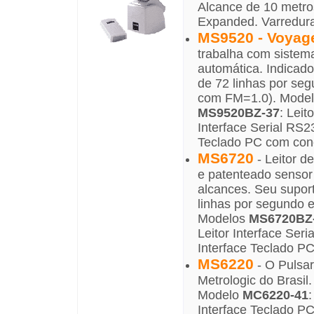
Alcance de 10 metro
Expanded. Varredura
MS9520 - Voyag
trabalha com sistema
automática. Indicado
de 72 linhas por seg
com FM=1.0). Mode
MS9520BZ-37
: Leit
Interface Serial R
Teclado PC com cone
MS6720
- Leitor d
e patenteado sensor 
alcances. Seu supor
linhas por segundo e
Modelos
MS6720BZ
Leitor Interface Se
Interface Teclado P
MS6220
- O Pulsar
Metrologic do Brasil
Modelo
MC6220-41
:
Interface Teclado P