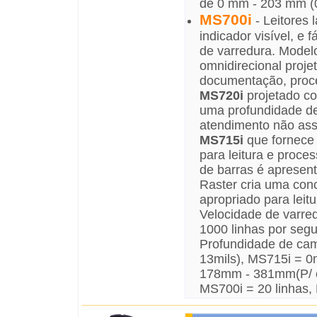
de 0 mm - 203 mm (0"
MS700i
- Leitores 
indicador visível, e
de varredura. Mode
omnidirecional proje
documentação, proce
MS720i
projetado co
uma profundidade de 
atendimento não ass
MS715i
que fornece 
para leitura e proc
de barras é apresen
Raster cria uma con
apropriado para leit
Velocidade de varre
1000 linhas por seg
Profundidade de ca
13mils), MS715i = 0
178mm - 381mm(P/ có
MS700i = 20 linhas,