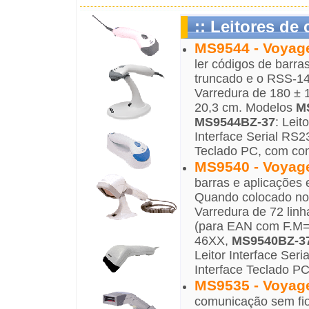
:: Leitores de
MS9544 - Voyag
ler códigos de barr
truncado e o RSS-1
Varredura de 180 ± 1
20,3 cm. Modelos
M
MS9544BZ-37
: Leit
Interface Serial R
Teclado PC, com con
MS9540 - Voyage
barras e aplicações 
Quando colocado no 
Varredura de 72 linh
(para EAN com F.M=
46XX,
MS9540BZ-3
Leitor Interface Se
Interface Teclado PC
MS9535 - Voyag
comunicação sem fio 